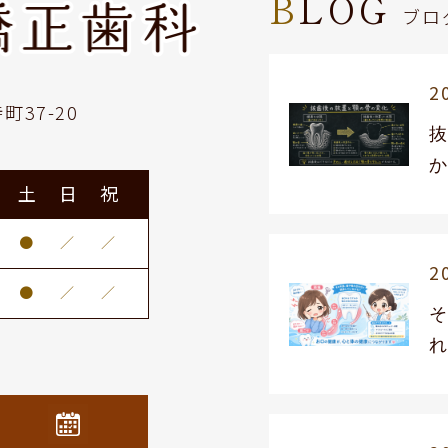
BLOG
ブロ
2
町37-20
か
土
日
祝
●
／
／
2
●
／
／