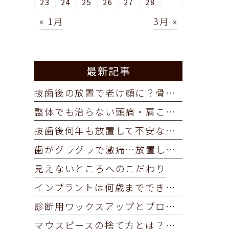
23
24
25
26
27
28
« 1月
3月 »
最新記事
抜歯後の放置で老け顔に？骨が痩せるリスクと対策を歯科医が解説
整体でも治らない頭痛・肩こりは噛み合わせが原因？セルフチェック
抜歯後何年も放置して不安な方へ。今からできる治療と通院の目安
歯がグラグラで激痛…放置しても残せる？抜歯を判断する3つの基準
見えないところへのこだわり
インプラントは何歳までできる？ 年齢制限と治療の考え方
診断用ワックスアップとプロビジョナルレストレーション
マウスピースの捨て方とは？ インビザラインを使い終わったらどうする？