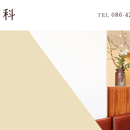
086-4
TEL