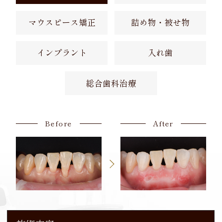
マウスピース矯正
詰め物・被せ物
インプラント
入れ歯
総合歯科治療
Before
Before
Before
Before
Before
Before
Before
After
After
After
After
After
After
After