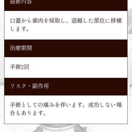
施術内容
施術内容
施術内容
施術内容
施術内容
施術内容
施術内容
口蓋から歯肉を採取し、退縮した部位に移植
各種マウスピースを使用して歯を並べます。
マウスピースを使用して歯を並べます。
歯肉切除・移植をおこない、治癒後にセラミ
抜歯と小規模の骨造成と歯肉移植と同時にイ
高度治療義歯を2回作り直して、最終の高度
上顎を全てインプラントで、下顎に4本のイ
します。
ッククラウンで治療します。
ンプラントを埋入し、セラミッククラウンで
精密義歯を作製します。
ンプラントを埋入し、全ての歯をセラミック
治療します。
クラウンで治療します。
治療期間
治療期間
治療期間
治療期間
治療期間
治療期間
治療期間
永久歯がそろうまで観察したため6年
3年
手術2回
6ヵ月
1年6ヵ月
4ヵ月
3年
リスク・副作用
リスク・副作用
リスク・副作用
リスク・副作用
リスク・副作用
リスク・副作用
リスク・副作用
使用時間が短いと効果が得られないことがあ
使用時間が短いと効果が得られないことがあ
手術としての痛みを伴います。成功しない場
ります。
ります。
必ずしもご希望通りにならないこともありま
ご希望通りにならないことがあります。
合もあります。
す。
手術を伴います。感染・麻痺・失敗のリスク
手術を伴います。感染・麻痺・失敗のリスク
があります。
があります。