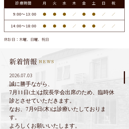
診療時間
月
火
水
木
金
土
日
祝
9:00～13:00
●
●
●
／
●
●
／
／
14:00～18:00
●
●
●
／
●
●
／
／
休診日：木曜、日曜、祝日
新着情報
NEWS
2026.07.03
誠に勝手ながら、
7月11日(土)は院長学会出席のため、臨時休
診とさせていただきます。
なお、7月9日(木)は診療いたしておりま
す。
よろしくお願いいたします。