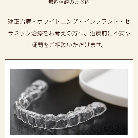
- 無料相談のご案内 -
矯正治療・ホワイトニング・インプラント・セ
2026.06.17
ラミック治療をお考えの方へ、
治療前に不安や
誠に勝手ながら、
疑問をご相談いただけます。
6月19日(金)、20日(土)は院長学会出席のた
め、臨時休診とさせていただきます。
よろしくお願いいたします。
2026.05.20
誠に勝手ながら、
6月3日(水)は午後5時までの診療とさせてい
ただきます。
6月19日(金)、20日(土)は院長学会出席のた
め、臨時休診とさせていただきます。
よろしくお願いいたします。