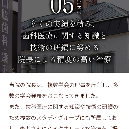
05
POINT
多くの実績を積み、
歯科医療に関する知識と
技術の研鑽に努める
院長による精度の高い治療
当院の院長は、複数学会の理事を歴任し、多
数の学会発表をおこなってきました。
また、歯科医療に関する知識や技術の研鑽の
ため複数のスタディグループにも所属してお
り、
患者さんにハイクオリティな治療をご提